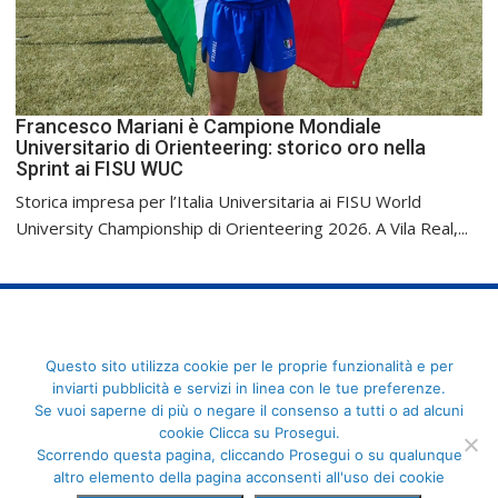
Francesco Mariani è Campione Mondiale
Universitario di Orienteering: storico oro nella
Sprint ai FISU WUC
Storica impresa per l’Italia Universitaria ai FISU World
University Championship di Orienteering 2026. A Vila Real,...
FederCUSI: Federazione Italiana dello Sport Universitario - Via
Questo sito utilizza cookie per le proprie funzionalità e per
Angelo Brofferio, 7 - 00195 Roma - C.F. 80109270589
inviarti pubblicità e servizi in linea con le tue preferenze.
Se vuoi saperne di più o negare il consenso a tutti o ad alcuni
cookie Clicca su Prosegui.
Scorrendo questa pagina, cliccando Prosegui o su qualunque
altro elemento della pagina acconsenti all'uso dei cookie