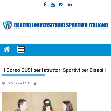
Skip
to
content
MENU
II Corso CUSI per Istruttori Sportivi per Disabili
16 Ottobre 2019