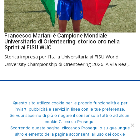
Francesco Mariani è Campione Mondiale
Universitario di Orienteering: storico oro nella
Sprint ai FISU WUC
Storica impresa per l’Italia Universitaria ai FISU World
University Championship di Orienteering 2026. A Vila Real,...
FederCUSI: Federazione Italiana dello Sport Universitario - Via
Questo sito utilizza cookie per le proprie funzionalità e per
Angelo Brofferio, 7 - 00195 Roma - C.F. 80109270589
inviarti pubblicità e servizi in linea con le tue preferenze.
Se vuoi saperne di più o negare il consenso a tutti o ad alcuni
cookie Clicca su Prosegui.
Scorrendo questa pagina, cliccando Prosegui o su qualunque
altro elemento della pagina acconsenti all'uso dei cookie