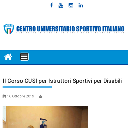
Skip
to
content
MENU
II Corso CUSI per Istruttori Sportivi per Disabili
16 Ottobre 2019