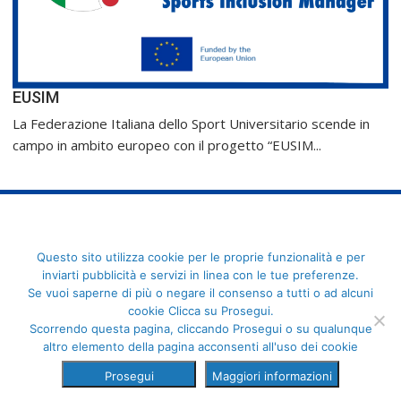
EUSIM
La Federazione Italiana dello Sport Universitario scende in
campo in ambito europeo con il progetto “EUSIM...
FederCUSI: Federazione Italiana dello Sport Universitario - Via
Questo sito utilizza cookie per le proprie funzionalità e per
Angelo Brofferio, 7 - 00195 Roma - C.F. 80109270589
inviarti pubblicità e servizi in linea con le tue preferenze.
Se vuoi saperne di più o negare il consenso a tutti o ad alcuni
cookie Clicca su Prosegui.
Scorrendo questa pagina, cliccando Prosegui o su qualunque
altro elemento della pagina acconsenti all'uso dei cookie
Prosegui
Maggiori informazioni