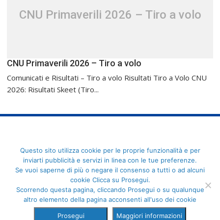
CNU Primaverili 2026 – Tiro a volo
CNU Primaverili 2026 – Tiro a volo
Comunicati e Risultati – Tiro a volo Risultati Tiro a Volo CNU
2026: Risultati Skeet (Tiro...
FederCUSI: Federazione Italiana dello Sport Universitario - Via
Questo sito utilizza cookie per le proprie funzionalità e per
Angelo Brofferio, 7 - 00195 Roma - C.F. 80109270589
inviarti pubblicità e servizi in linea con le tue preferenze.
Se vuoi saperne di più o negare il consenso a tutti o ad alcuni
cookie Clicca su Prosegui.
Scorrendo questa pagina, cliccando Prosegui o su qualunque
altro elemento della pagina acconsenti all'uso dei cookie
Prosegui
Maggiori informazioni