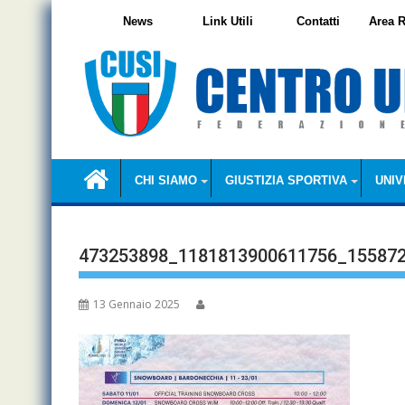
Skip
News
Link Utili
Contatti
Area R
to
content
CHI SIAMO
GIUSTIZIA SPORTIVA
UNIV
473253898_1181813900611756_15587
13 Gennaio 2025