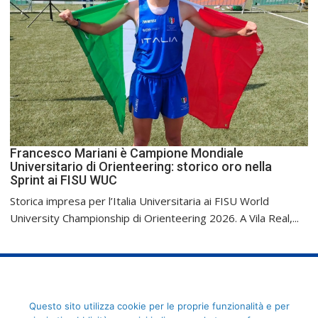
Francesco Mariani è Campione Mondiale
Universitario di Orienteering: storico oro nella
Sprint ai FISU WUC
Storica impresa per l’Italia Universitaria ai FISU World
University Championship di Orienteering 2026. A Vila Real,...
FederCUSI: Federazione Italiana dello Sport Universitario - Via
Questo sito utilizza cookie per le proprie funzionalità e per