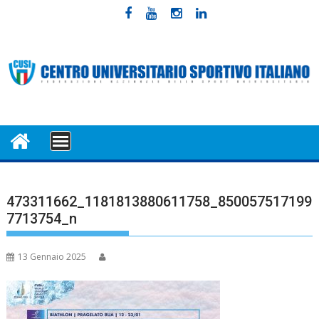
Skip
to
content
MENU
473311662_1181813880611758_850057517199
7713754_n
13 Gennaio 2025