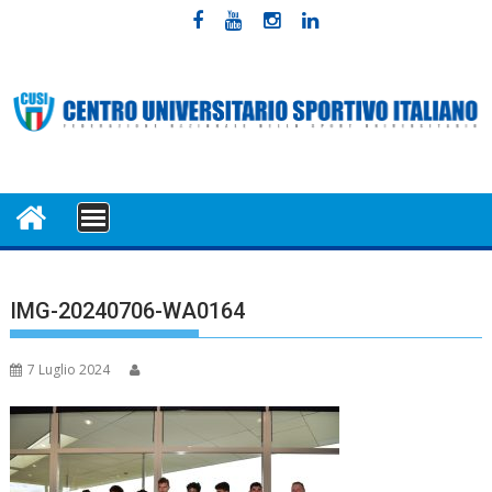
Skip
to
content
MENU
IMG-20240706-WA0164
7 Luglio 2024