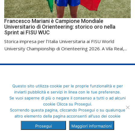
Francesco Mariani è Campione Mondiale
Universitario di Orienteering: storico oro nella
Sprint ai FISU WUC
Storica impresa per l’Italia Universitaria ai FISU World
University Championship di Orienteering 2026. A Vila Real,...
FederCUSI: Federazione Italiana dello Sport Universitario - Via
Questo sito utilizza cookie per le proprie funzionalità e per
Angelo Brofferio, 7 - 00195 Roma - C.F. 80109270589
inviarti pubblicità e servizi in linea con le tue preferenze.
Se vuoi saperne di più o negare il consenso a tutti o ad alcuni
cookie Clicca su Prosegui.
Scorrendo questa pagina, cliccando Prosegui o su qualunque
altro elemento della pagina acconsenti all'uso dei cookie
Prosegui
Maggiori informazioni