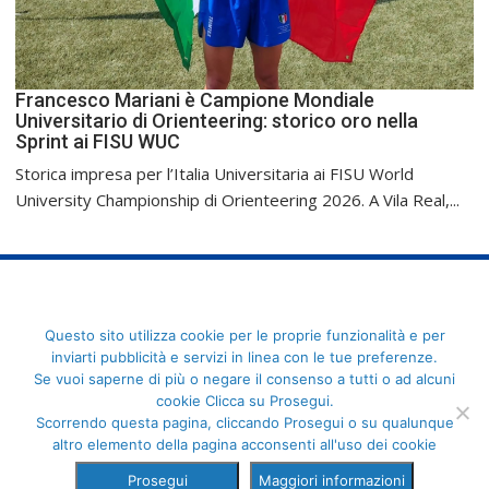
Francesco Mariani è Campione Mondiale
Universitario di Orienteering: storico oro nella
Sprint ai FISU WUC
Storica impresa per l’Italia Universitaria ai FISU World
University Championship di Orienteering 2026. A Vila Real,...
FederCUSI: Federazione Italiana dello Sport Universitario - Via
Questo sito utilizza cookie per le proprie funzionalità e per
Angelo Brofferio, 7 - 00195 Roma - C.F. 80109270589
inviarti pubblicità e servizi in linea con le tue preferenze.
Se vuoi saperne di più o negare il consenso a tutti o ad alcuni
cookie Clicca su Prosegui.
Scorrendo questa pagina, cliccando Prosegui o su qualunque
altro elemento della pagina acconsenti all'uso dei cookie
Prosegui
Maggiori informazioni