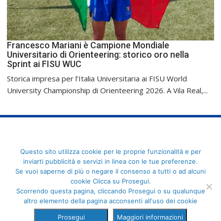
Francesco Mariani è Campione Mondiale
Universitario di Orienteering: storico oro nella
Sprint ai FISU WUC
Storica impresa per l’Italia Universitaria ai FISU World
University Championship di Orienteering 2026. A Vila Real,...
FederCUSI: Federazione Italiana dello Sport Universitario - Via
Questo sito utilizza cookie per le proprie funzionalità e per
Angelo Brofferio, 7 - 00195 Roma - C.F. 80109270589
inviarti pubblicità e servizi in linea con le tue preferenze.
Se vuoi saperne di più o negare il consenso a tutti o ad alcuni
cookie Clicca su Prosegui.
Scorrendo questa pagina, cliccando Prosegui o su qualunque
altro elemento della pagina acconsenti all'uso dei cookie
Prosegui
Maggiori informazioni