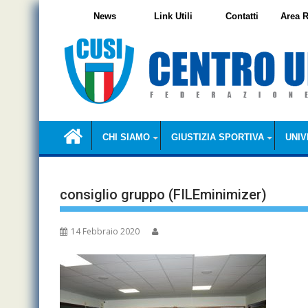
Skip
News
Link Utili
Contatti
Area R
to
content
CHI SIAMO
GIUSTIZIA SPORTIVA
UNIV
consiglio gruppo (FILEminimizer)
14 Febbraio 2020