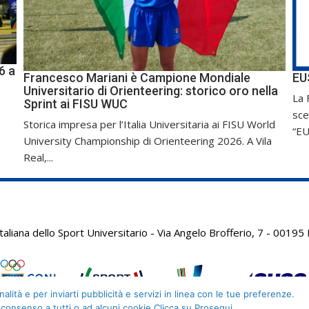
6 a
Francesco Mariani è Campione Mondiale
EU
Universitario di Orienteering: storico oro nella
La 
Sprint ai FISU WUC
sce
Storica impresa per l’Italia Universitaria ai FISU World
“EU
University Championship di Orienteering 2026. A Vila
Real,...
aliana dello Sport Universitario - Via Angelo Brofferio, 7 - 001
alità e per inviarti pubblicità e servizi in linea con le tue preferenze.
 consenso a tutti o ad alcuni cookie Clicca su Prosegui.