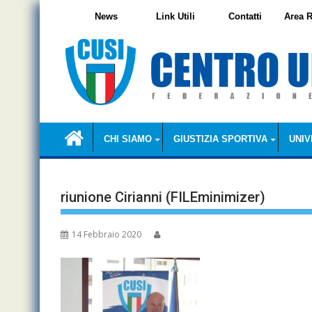
Skip
News
Link Utili
Contatti
Area R
to
content
CHI SIAMO
GIUSTIZIA SPORTIVA
UNIV
riunione Cirianni (FILEminimizer)
14 Febbraio 2020