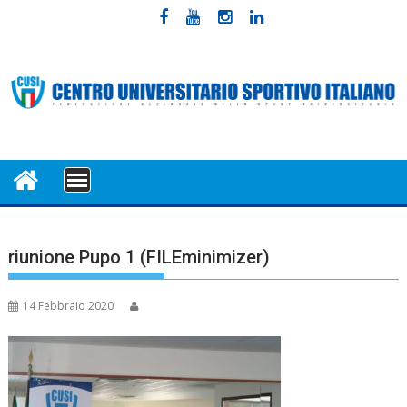
Skip
to
content
MENU
riunione Pupo 1 (FILEminimizer)
14 Febbraio 2020