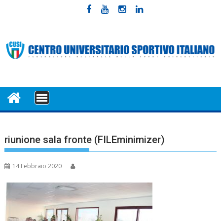
Skip
to
content
MENU
riunione sala fronte (FILEminimizer)
14 Febbraio 2020