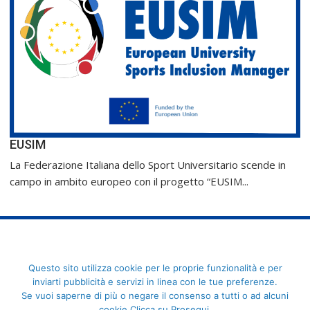
EUSIM
La Federazione Italiana dello Sport Universitario scende in
campo in ambito europeo con il progetto “EUSIM...
FederCUSI: Federazione Italiana dello Sport Universitario - Via
Questo sito utilizza cookie per le proprie funzionalità e per
Angelo Brofferio, 7 - 00195 Roma - C.F. 80109270589
inviarti pubblicità e servizi in linea con le tue preferenze.
Se vuoi saperne di più o negare il consenso a tutti o ad alcuni
cookie Clicca su Prosegui.