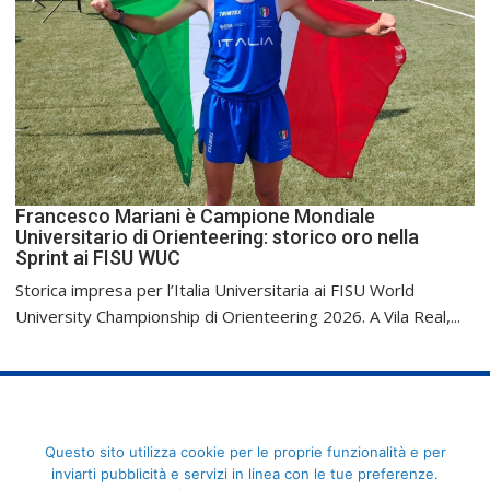
Francesco Mariani è Campione Mondiale
Universitario di Orienteering: storico oro nella
Sprint ai FISU WUC
Storica impresa per l’Italia Universitaria ai FISU World
University Championship di Orienteering 2026. A Vila Real,...
FederCUSI: Federazione Italiana dello Sport Universitario - Via
Questo sito utilizza cookie per le proprie funzionalità e per
Angelo Brofferio, 7 - 00195 Roma - C.F. 80109270589
inviarti pubblicità e servizi in linea con le tue preferenze.