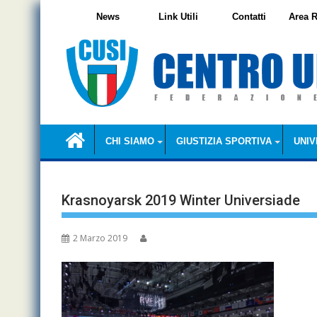
Skip
News
Link Utili
Contatti
Area R
to
content
CHI SIAMO
GIUSTIZIA SPORTIVA
UNIV
Krasnoyarsk 2019 Winter Universiade
2 Marzo 2019