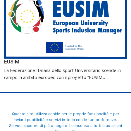
EUSIM
La Federazione Italiana dello Sport Universitario scende in
campo in ambito europeo con il progetto “EUSIM...
FederCUSI: Federazione Italiana dello Sport Universitario - Via
Questo sito utilizza cookie per le proprie funzionalità e per
Angelo Brofferio, 7 - 00195 Roma - C.F. 80109270589
inviarti pubblicità e servizi in linea con le tue preferenze.
Se vuoi saperne di più o negare il consenso a tutti o ad alcuni