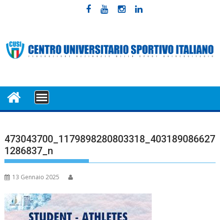
Skip
to
content
MENU
473043700_1179898280803318_403189086627
1286837_n
13 Gennaio 2025