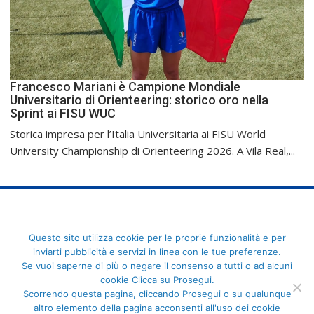
Francesco Mariani è Campione Mondiale
Universitario di Orienteering: storico oro nella
Sprint ai FISU WUC
Storica impresa per l’Italia Universitaria ai FISU World
University Championship di Orienteering 2026. A Vila Real,...
FederCUSI: Federazione Italiana dello Sport Universitario - Via
Questo sito utilizza cookie per le proprie funzionalità e per
Angelo Brofferio, 7 - 00195 Roma - C.F. 80109270589
inviarti pubblicità e servizi in linea con le tue preferenze.
Se vuoi saperne di più o negare il consenso a tutti o ad alcuni
cookie Clicca su Prosegui.
Scorrendo questa pagina, cliccando Prosegui o su qualunque
altro elemento della pagina acconsenti all'uso dei cookie