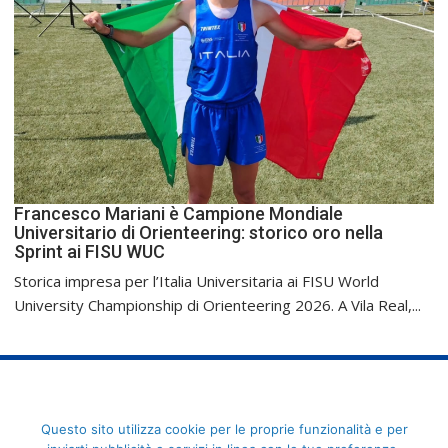
Francesco Mariani è Campione Mondiale
Universitario di Orienteering: storico oro nella
Sprint ai FISU WUC
Storica impresa per l’Italia Universitaria ai FISU World
University Championship di Orienteering 2026. A Vila Real,...
FederCUSI: Federazione Italiana dello Sport Universitario - Via
Questo sito utilizza cookie per le proprie funzionalità e per
Angelo Brofferio, 7 - 00195 Roma - C.F. 80109270589