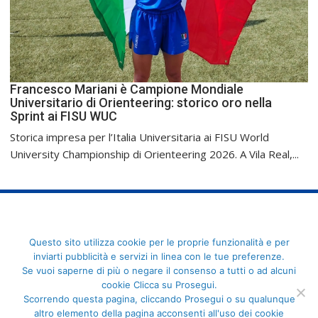
Francesco Mariani è Campione Mondiale
Universitario di Orienteering: storico oro nella
Sprint ai FISU WUC
Storica impresa per l’Italia Universitaria ai FISU World
University Championship di Orienteering 2026. A Vila Real,...
FederCUSI: Federazione Italiana dello Sport Universitario - Via
Questo sito utilizza cookie per le proprie funzionalità e per
Angelo Brofferio, 7 - 00195 Roma - C.F. 80109270589
inviarti pubblicità e servizi in linea con le tue preferenze.
Se vuoi saperne di più o negare il consenso a tutti o ad alcuni
cookie Clicca su Prosegui.
Scorrendo questa pagina, cliccando Prosegui o su qualunque
altro elemento della pagina acconsenti all'uso dei cookie