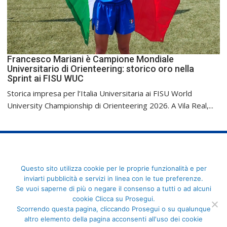
Francesco Mariani è Campione Mondiale
Universitario di Orienteering: storico oro nella
Sprint ai FISU WUC
Storica impresa per l’Italia Universitaria ai FISU World
University Championship di Orienteering 2026. A Vila Real,...
FederCUSI: Federazione Italiana dello Sport Universitario - Via
Questo sito utilizza cookie per le proprie funzionalità e per
Angelo Brofferio, 7 - 00195 Roma - C.F. 80109270589
inviarti pubblicità e servizi in linea con le tue preferenze.
Se vuoi saperne di più o negare il consenso a tutti o ad alcuni
cookie Clicca su Prosegui.
Scorrendo questa pagina, cliccando Prosegui o su qualunque
altro elemento della pagina acconsenti all'uso dei cookie