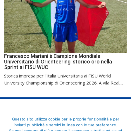
Francesco Mariani è Campione Mondiale
Universitario di Orienteering: storico oro nella
Sprint ai FISU WUC
Storica impresa per l’Italia Universitaria ai FISU World
University Championship di Orienteering 2026. A Vila Real,...
FederCUSI: Federazione Italiana dello Sport Universitario - Via
Questo sito utilizza cookie per le proprie funzionalità e per
Angelo Brofferio, 7 - 00195 Roma - C.F. 80109270589
inviarti pubblicità e servizi in linea con le tue preferenze.
Se vuoi saperne di più o negare il consenso a tutti o ad alcuni