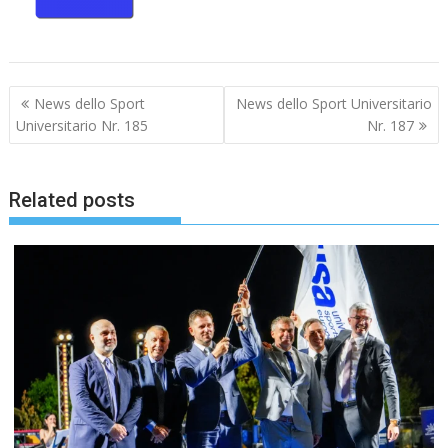
Navigazione
News dello Sport
News dello Sport Universitario
articoli
Universitario Nr. 185
Nr. 187
Related posts