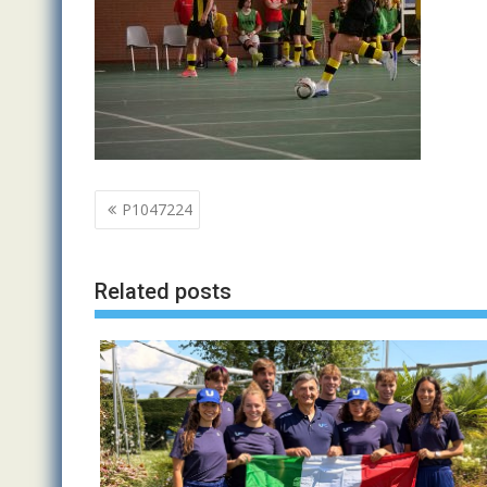
Navigazione
P1047224
articoli
Related posts