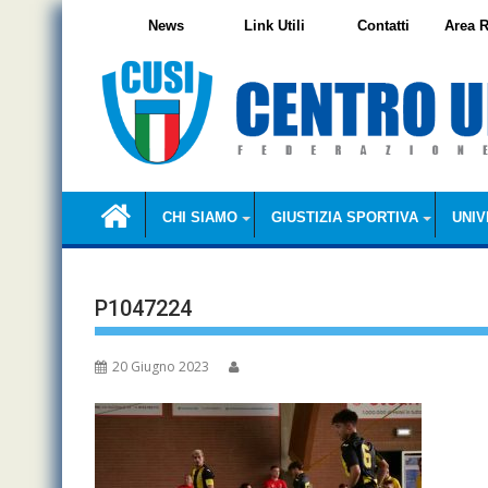
Skip
News
Link Utili
Contatti
Area R
to
content
CHI SIAMO
GIUSTIZIA SPORTIVA
UNIV
P1047224
20 Giugno 2023