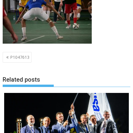
Navigazione
P1047613
articoli
Related posts