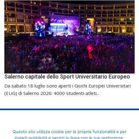
Salerno capitale dello Sport Universitario Europeo
Da sabato 18 luglio sono aperti i Giochi Europei Universitari
(EUG) di Salerno 2026: 4000 studenti-atleti...
FederCUSI: Federazione Italiana dello Sport Universitario - Via
Questo sito utilizza cookie per le proprie funzionalità e per
Angelo Brofferio, 7 - 00195 Roma - C.F. 80109270589
inviarti pubblicità e servizi in linea con le tue preferenze.