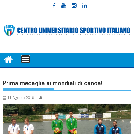
Skip
to
content
MENU
Prima medaglia ai mondiali di canoa!
11 Agosto 2018