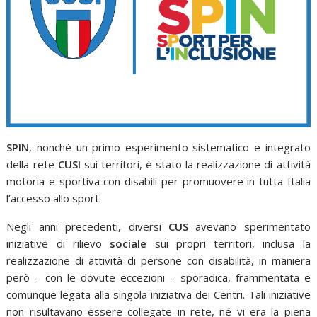
SPIN
, nonché un primo esperimento sistematico e integrato
della rete
CUSI
sui territori, è stato la realizzazione di attività
motoria e sportiva con disabili per promuovere in tutta Italia
l’accesso allo sport.
Negli anni precedenti, diversi
CUS
avevano sperimentato
iniziative di rilievo
sociale
sui propri territori, inclusa la
realizzazione di attività di persone con disabilità, in maniera
però – con le dovute eccezioni – sporadica, frammentata e
comunque legata alla singola iniziativa dei Centri. Tali iniziative
non risultavano essere collegate in rete, né vi era la piena