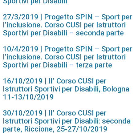
Sportivi per Disabili
27/3/2019 | Progetto SPIN – Sport per
l’inclusione. Corso CUSI per Istruttori
Sportivi per Disabili – seconda parte
10/4/2019 | Progetto SPIN – Sport per
l’inclusione. Corso CUSI per Istruttori
Sportivi per Disabili – terza parte
16/10/2019 | II’ Corso CUSI per
Istruttori Sportivi per Disabili, Bologna
11-13/10/2019
30/10/2019 | II’ Corso CUSI per
Istruttori Sportivi per Disabili: seconda
parte, Riccione, 25-27/10/2019