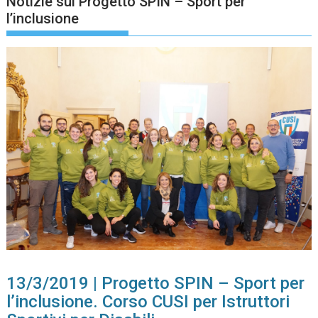
Notizie sul Progetto SPIN – Sport per
l’inclusione
13/3/2019 | Progetto SPIN – Sport per
l’inclusione. Corso CUSI per Istruttori