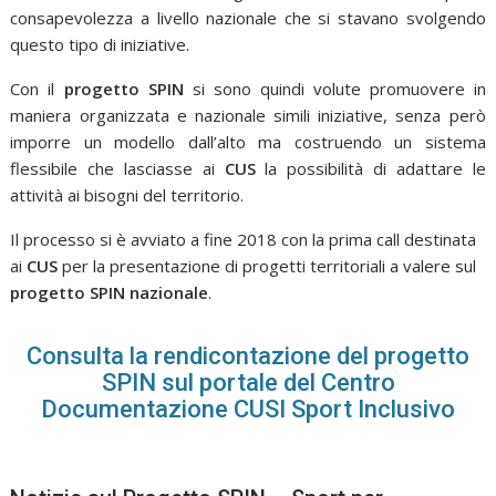
consapevolezza a livello nazionale che si stavano svolgendo
questo tipo di iniziative.
Con il
progetto SPIN
si sono quindi volute promuovere in
maniera organizzata e nazionale simili iniziative, senza però
imporre un modello dall’alto ma costruendo un sistema
flessibile che lasciasse ai
CUS
la possibilità di adattare le
attività ai bisogni del territorio.
Il processo si è avviato a fine 2018 con la prima call destinata
ai
CUS
per la presentazione di progetti territoriali a valere sul
progetto SPIN nazionale
.
Consulta la rendicontazione del progetto
SPIN sul portale del Centro
Documentazione CUSI Sport Inclusivo