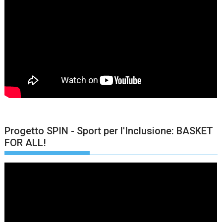
Progetto SPIN - Sport per l'Inclusione: BASKET
FOR ALL!