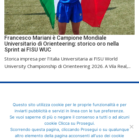
Francesco Mariani è Campione Mondiale
Universitario di Orienteering: storico oro nella
Sprint ai FISU WUC
Storica impresa per l’Italia Universitaria ai FISU World
University Championship di Orienteering 2026. A Vila Real,...
FederCUSI: Federazione Italiana dello Sport Universitario - Via
Questo sito utilizza cookie per le proprie funzionalità e per
Angelo Brofferio, 7 - 00195 Roma - C.F. 80109270589
inviarti pubblicità e servizi in linea con le tue preferenze.
Se vuoi saperne di più o negare il consenso a tutti o ad alcuni
cookie Clicca su Prosegui.
Scorrendo questa pagina, cliccando Prosegui o su qualunque
altro elemento della pagina acconsenti all'uso dei cookie