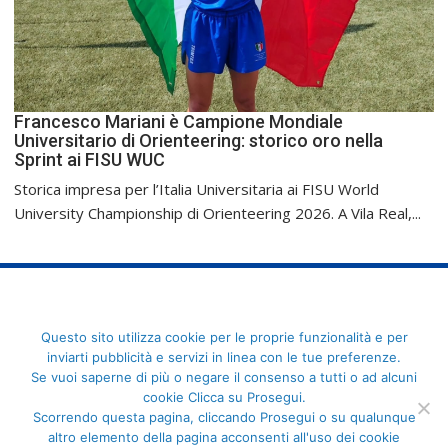
Francesco Mariani è Campione Mondiale
Universitario di Orienteering: storico oro nella
Sprint ai FISU WUC
Storica impresa per l’Italia Universitaria ai FISU World
University Championship di Orienteering 2026. A Vila Real,...
FederCUSI: Federazione Italiana dello Sport Universitario - Via
Questo sito utilizza cookie per le proprie funzionalità e per
Angelo Brofferio, 7 - 00195 Roma - C.F. 80109270589
inviarti pubblicità e servizi in linea con le tue preferenze.
Se vuoi saperne di più o negare il consenso a tutti o ad alcuni
cookie Clicca su Prosegui.
Scorrendo questa pagina, cliccando Prosegui o su qualunque
altro elemento della pagina acconsenti all'uso dei cookie