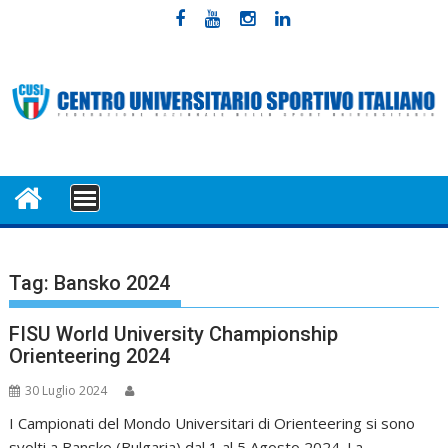
Skip
to
content
MENU
Tag:
Bansko 2024
FISU World University Championship
Orienteering 2024
30 Luglio 2024
I Campionati del Mondo Universitari di Orienteering si sono
svolti a Bansko (Bulgaria) dal 1 al 5 Agosto 2024. La