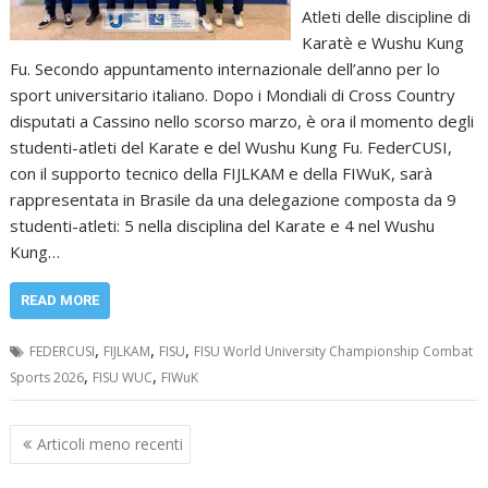
Atleti delle discipline di
Karatè e Wushu Kung
Fu. Secondo appuntamento internazionale dell’anno per lo
sport universitario italiano. Dopo i Mondiali di Cross Country
disputati a Cassino nello scorso marzo, è ora il momento degli
studenti-atleti del Karate e del Wushu Kung Fu. FederCUSI,
con il supporto tecnico della FIJLKAM e della FIWuK, sarà
rappresentata in Brasile da una delegazione composta da 9
studenti-atleti: 5 nella disciplina del Karate e 4 nel Wushu
Kung…
READ MORE
,
,
,
FEDERCUSI
FIJLKAM
FISU
FISU World University Championship Combat
,
,
Sports 2026
FISU WUC
FIWuK
Navigazione
Articoli meno recenti
articoli