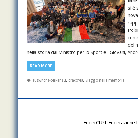
Mini
si è
novan
rapp
Polo
comm
del 
nella storia dal Ministro per lo Sport e i Giovani, And
READ MORE
,
,
auswitchz-birkenau
cracovia
viaggio nella memoria
FederCUSI: Federazione It