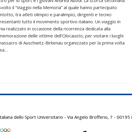
stro per lo sport e i giovani Andrea Abodi. La scorsa settimana
 svolto il “Viaggio nella Memoria” al quale hanno partecipato
totto, tra atleti olimpici e paralimpici, dirigenti e tecnici
resentanti tutto il movimento sportivo italiano. Un viaggio in
nia realizzato in occasione della ricorrenza dedicata alla
emorazione delle vittime dell’Olocausto, per visitare i luoghi
massacro di Auschwitz-Birkenau organizzato per la prima volta
rea…
aliana dello Sport Universitario - Via Angelo Brofferio, 7 - 001