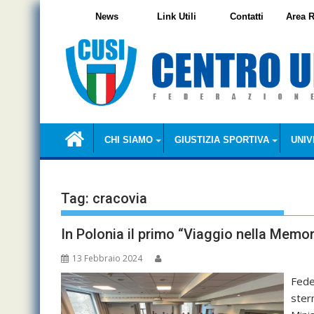
Skip
News
Link Utili
Contatti
Area R
to
content
CHI SIAMO
GIUSTIZIA SPORTIVA
UNIV
Tag:
cracovia
In Polonia il primo “Viaggio nella Memori
13 Febbraio 2024
Fede
ster