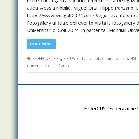
bronzo nella gara a squadre femminile. La Delegazione
atleti: Alessia Nobilio, Miguel Orzi, Filippo Ponzano, E
https://www.wucgolf2024.com/ Segui l’evento sui cana
Fotogallery ufficiale dell’evento Visita la fotogaller
Universitari di Golf 2024: In partenza i Mondiali Uni
READ MORE
,
,
,
FEDERCUSI
FISU
FISU World University Championship
FISU
Universitari di Golf 2024
FederCUSI: Federazione It