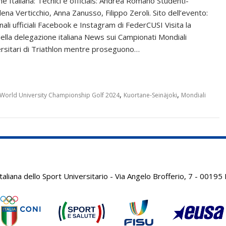
 Italiana: Tecnici e officials: Andrea Romano Studenti-
lena Verticchio, Anna Zanusso, Filippo Zeroli. Sito dell’evento:
li ufficiali Facebook e Instagram di FederCUSI Visita la
y della delegazione italiana News sui Campionati Mondiali
versitari di Triathlon mentre proseguono…
,
,
 World University Championship Golf 2024
Kuortane-Seinäjoki
Mondiali
aliana dello Sport Universitario - Via Angelo Brofferio, 7 - 001