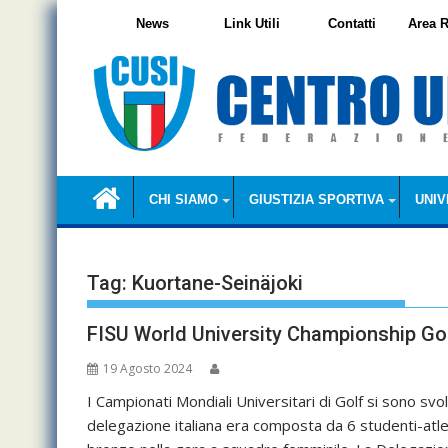
Skip
News
Link Utili
Contatti
Area R
to
content
CHI SIAMO
GIUSTIZIA SPORTIVA
UNIV
Tag:
Kuortane-Seinäjoki
FISU World University Championship Go
19 Agosto 2024
I Campionati Mondiali Universitari di Golf si sono svo
delegazione italiana era composta da 6 studenti-atlet