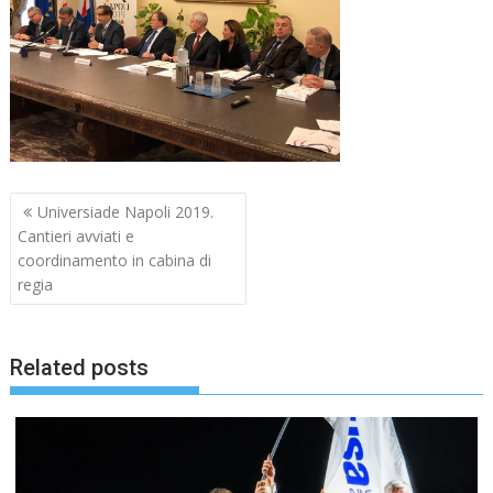
Navigazione
Universiade Napoli 2019.
articoli
Cantieri avviati e
coordinamento in cabina di
regia
Related posts