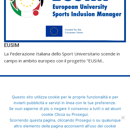
EUSIM
La Federazione Italiana dello Sport Universitario scende in
campo in ambito europeo con il progetto “EUSIM...
FederCUSI: Federazione Italiana dello Sport Universitario - Via
Questo sito utilizza cookie per le proprie funzionalità e per
Angelo Brofferio, 7 - 00195 Roma - C.F. 80109270589
inviarti pubblicità e servizi in linea con le tue preferenze.
Se vuoi saperne di più o negare il consenso a tutti o ad alcuni
cookie Clicca su Prosegui.
Scorrendo questa pagina, cliccando Prosegui o su qualunque
altro elemento della pagina acconsenti all'uso dei cookie