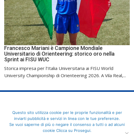
Francesco Mariani è Campione Mondiale
Universitario di Orienteering: storico oro nella
Sprint ai FISU WUC
Storica impresa per l’Italia Universitaria ai FISU World
University Championship di Orienteering 2026. A Vila Real,...
FederCUSI: Federazione Italiana dello Sport Universitario - Via
Questo sito utilizza cookie per le proprie funzionalità e per
Angelo Brofferio, 7 - 00195 Roma - C.F. 80109270589
inviarti pubblicità e servizi in linea con le tue preferenze.
Se vuoi saperne di più o negare il consenso a tutti o ad alcuni
cookie Clicca su Prosegui.