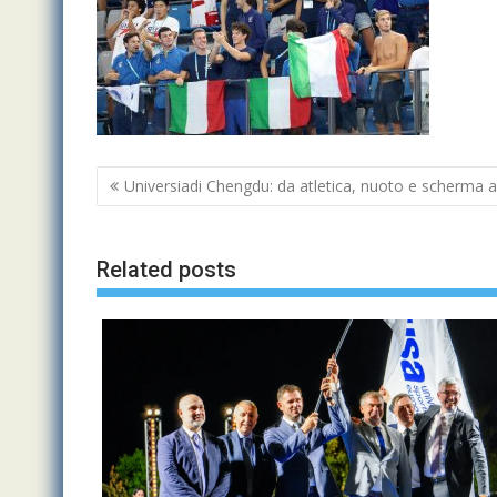
Navigazione
Universiadi Chengdu: da atletica, nuoto e scherma an
articoli
Related posts