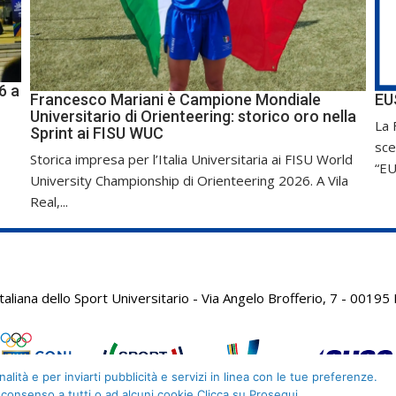
6 a
Francesco Mariani è Campione Mondiale
EU
Universitario di Orienteering: storico oro nella
La 
Sprint ai FISU WUC
sce
Storica impresa per l’Italia Universitaria ai FISU World
“EU
University Championship di Orienteering 2026. A Vila
Real,...
aliana dello Sport Universitario - Via Angelo Brofferio, 7 - 001
alità e per inviarti pubblicità e servizi in linea con le tue preferenze.
 consenso a tutti o ad alcuni cookie Clicca su Prosegui.