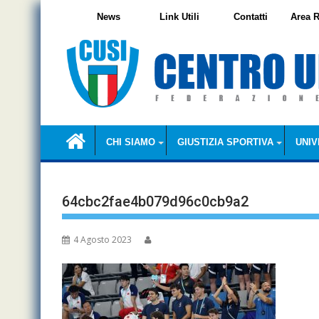
Skip
News
Link Utili
Contatti
Area R
to
content
CHI SIAMO
GIUSTIZIA SPORTIVA
UNIV
64cbc2fae4b079d96c0cb9a2
4 Agosto 2023