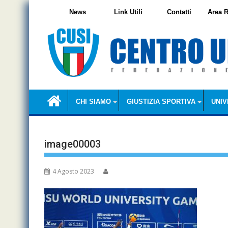
Skip
News
Link Utili
Contatti
Area R
to
content
CHI SIAMO
GIUSTIZIA SPORTIVA
UNIV
image00003
4 Agosto 2023