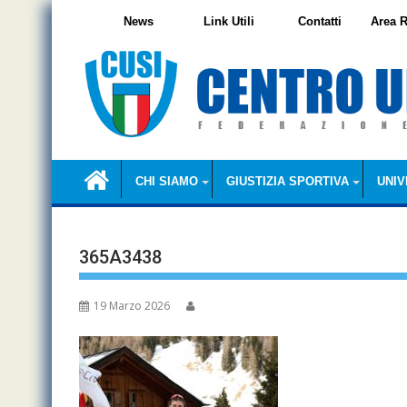
Skip
News
Link Utili
Contatti
Area R
to
content
CHI SIAMO
GIUSTIZIA SPORTIVA
UNIV
365A3438
19 Marzo 2026