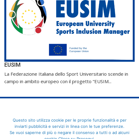
EUSIM
La Federazione Italiana dello Sport Universitario scende in
campo in ambito europeo con il progetto “EUSIM...
FederCUSI: Federazione Italiana dello Sport Universitario - Via
Questo sito utilizza cookie per le proprie funzionalità e per
Angelo Brofferio, 7 - 00195 Roma - C.F. 80109270589
inviarti pubblicità e servizi in linea con le tue preferenze.
Se vuoi saperne di più o negare il consenso a tutti o ad alcuni
cookie Clicca su Prosegui.