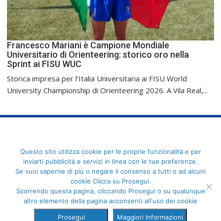
Francesco Mariani è Campione Mondiale
Universitario di Orienteering: storico oro nella
Sprint ai FISU WUC
Storica impresa per l’Italia Universitaria ai FISU World
University Championship di Orienteering 2026. A Vila Real,...
FederCUSI: Federazione Italiana dello Sport Universitario - Via
Questo sito utilizza cookie per le proprie funzionalità e per
Angelo Brofferio, 7 - 00195 Roma - C.F. 80109270589
inviarti pubblicità e servizi in linea con le tue preferenze.
Se vuoi saperne di più o negare il consenso a tutti o ad alcuni
cookie Clicca su Prosegui.
Scorrendo questa pagina, cliccando Prosegui o su qualunque
altro elemento della pagina acconsenti all'uso dei cookie
Prosegui
Maggiori informazioni