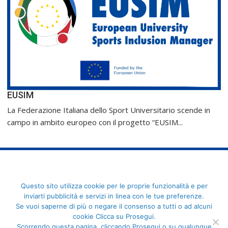
EUSIM
La Federazione Italiana dello Sport Universitario scende in
campo in ambito europeo con il progetto “EUSIM...
FederCUSI: Federazione Italiana dello Sport Universitario - Via
Questo sito utilizza cookie per le proprie funzionalità e per
Angelo Brofferio, 7 - 00195 Roma - C.F. 80109270589
inviarti pubblicità e servizi in linea con le tue preferenze.
Se vuoi saperne di più o negare il consenso a tutti o ad alcuni
cookie Clicca su Prosegui.
Scorrendo questa pagina, cliccando Prosegui o su qualunque