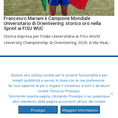
Francesco Mariani è Campione Mondiale
Universitario di Orienteering: storico oro nella
Sprint ai FISU WUC
Storica impresa per l’Italia Universitaria ai FISU World
University Championship di Orienteering 2026. A Vila Real,...
FederCUSI: Federazione Italiana dello Sport Universitario - Via
Questo sito utilizza cookie per le proprie funzionalità e per
Angelo Brofferio, 7 - 00195 Roma - C.F. 80109270589
inviarti pubblicità e servizi in linea con le tue preferenze.
Se vuoi saperne di più o negare il consenso a tutti o ad alcuni
cookie Clicca su Prosegui.
Scorrendo questa pagina, cliccando Prosegui o su qualunque
altro elemento della pagina acconsenti all'uso dei cookie
Prosegui
Maggiori informazioni