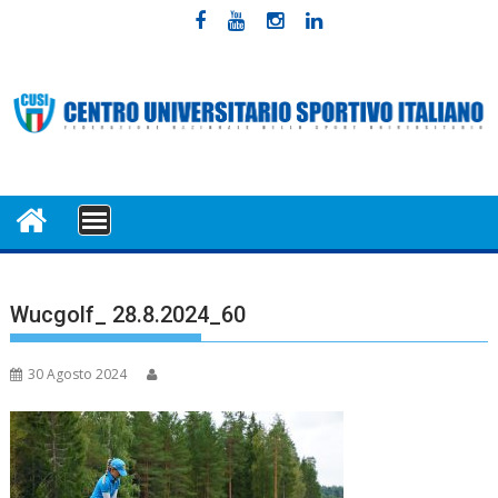
Skip
to
content
MENU
Wucgolf_ 28.8.2024_60
30 Agosto 2024