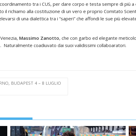
r coordinamento tra i CUS, per dare corpo e testa sempre di più a q
o il richiamo alla costituzione di un vero e proprio Comitato Scien
’elevarsi di una dialettica tra i “saperi” che affondi le sue più eleva
S Venezia,
Massimo Zanotto
, che con garbo ed elegante meticol
a. Naturalmente coadiuvato dai suoi validissimi collaboaratori.
NO, BUDAPEST 4 – 8 LUGLIO