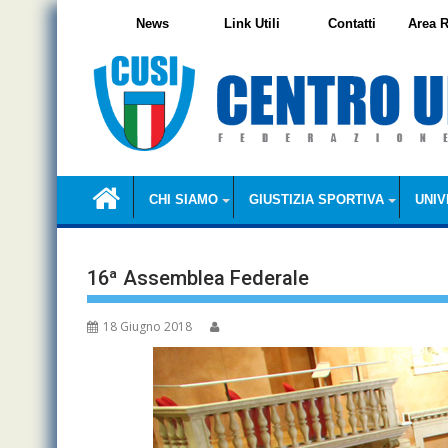
Skip
News
Link Utili
Contatti
Area R
to
content
CHI SIAMO
GIUSTIZIA SPORTIVA
UNIV
16ª Assemblea Federale
18 Giugno 2018