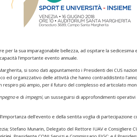
pire per la sua imparagonabile bellezza, ad ospitare la sedicesima
capacità l’importante evento annuale.
rgherita, si sono dati appuntamento i Presidenti dei CUS nazionali
 ed organizzativo delle attività che hanno contraddistinto l’anno 
un respiro più ampio, per il futuro del complesso ed articolato mon
mpegno
e di
impegni,
un susseguirsi di approfondimenti operativi 
ell’importanza dell’evento e della sentita voglia di partecipazione c
nezia; Stefano Munarin, Delegato del Rettore IUAV e Consigliere 
icini
, Presidente CONI Servizi e Commissario FIGC; e il President