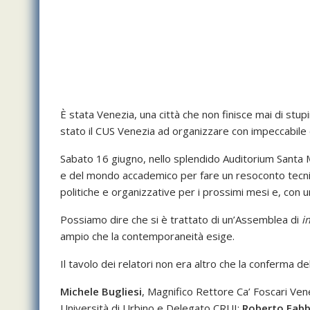
È stata Venezia, una città che non finisce mai di stu
stato il CUS Venezia ad organizzare con impeccabile 
Sabato 16 giugno, nello splendido Auditorium Santa Ma
e del mondo accademico per fare un resoconto tecnico
politiche e organizzative per i prossimi mesi e, con 
Possiamo dire che si è trattato di un’Assemblea di
i
ampio che la contemporaneità esige.
Il tavolo dei relatori non era altro che la conferma d
Michele Bugliesi
, Magnifico Rettore Ca’ Foscari Ve
Università di Urbino e Delegato CRUI;
Roberto Fabbr