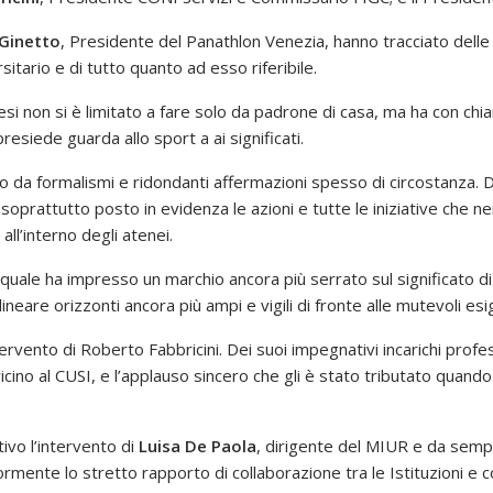
Ginetto
, Presidente del Panathlon Venezia, hanno tracciato delle 
itario e di tutto quanto ad esso riferibile.
esi non si è limitato a fare solo da padrone di casa, ma ha con ch
resiede guarda allo sport a ai significati.
 da formalismi e ridondanti affermazioni spesso di circostanza. Di
soprattutto posto in evidenza le azioni e tutte le iniziative che n
ll’interno degli atenei.
 quale ha impresso un marchio ancora più serrato sul significato di
lineare orizzonti ancora più ampi e vigili di fronte alle mutevoli e
rvento di Roberto Fabbricini. Dei suoi impegnativi incarichi profe
cino al CUSI, e l’applauso sincero che gli è stato tributato quand
tivo l’intervento di
Luisa De Paola
, dirigente del MIUR e da semp
ormente lo stretto rapporto di collaborazione tra le Istituzioni e 