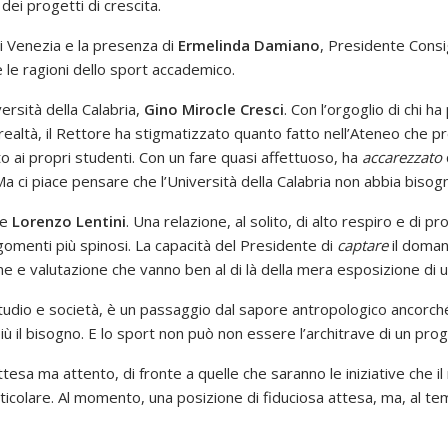
dei progetti di crescita.
i Venezia e la presenza di
Ermelinda Damiano
, Presidente Consi
e le ragioni dello sport accademico.
ersità della Calabria,
Gino Mirocle Cresci
. Con l’orgoglio di chi 
realtà, il Rettore ha stigmatizzato quanto fatto nell’Ateneo che p
to ai propri studenti. Con un fare quasi affettuoso, ha
accarezzato
 ci piace pensare che l’Università della Calabria non abbia bisogn
te
Lorenzo Lentini
. Una relazione, al solito, di alto respiro e di 
rgomenti più spinosi. La capacità del Presidente di
captare
il domani
ne e valutazione che vanno ben al di là della mera esposizione di u
 Studio e società, è un passaggio dal sapore antropologico ancorch
ù il bisogno. E lo sport non può non essere l’architrave di un pr
ttesa ma attento, di fronte a quelle che saranno le iniziative ch
articolare. Al momento, una posizione di fiduciosa attesa, ma, al 