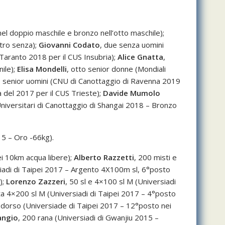
nel doppio maschile e bronzo nell’otto maschile);
ttro senza);
Giovanni Codato
, due senza uomini
Taranto 2018 per il CUS Insubria);
Alice Gnatta
,
ile);
Elisa Mondelli
, otto senior donne (Mondiali
o senior uomini (CNU di Canottaggio di Ravenna 2019
del 2017 per il CUS Trieste);
Davide Mumolo
Universitari di Canottaggio di Shangai 2018 – Bronzo
15 – Oro -66kg).
ei 10km acqua libere);
Alberto Razzetti
, 200 misti e
siadi di Taipei 2017 – Argento 4X100m sl, 6°posto
);
Lorenzo Zazzeri
, 50 sl e 4×100 sl M (Universiadi
sta 4×200 sl M (Universiadi di Taipei 2017 – 4°posto
 dorso (Universiade di Taipei 2017 – 12°posto nei
angio
, 200 rana (Universiadi di Gwanjiu 2015 –