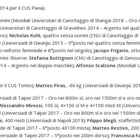
014 per il CUS Pavia).
uomini (Mondiali Universitari di Canottaggio di Shangai 2018 – Oro 
i Universitari di Canottaggio di Gravelines 2014 – Argento nel qua
ano);
Nicholas Kohl
, quattro senza uomini (CNU di Canottaggio di 
e (Universiadi di Gwanjiu 2015 – 5°posto nel quattro senza femmin
o nell’otto femminile e 8°posto nel singolo);
Jacopo Frigerio
, ott
mini. Riserve:
Stefania Buttignon
(CNU di Canottaggio di Genova 
2014 – Argento nel doppio maschile);
Alfonso Scalzone
(Mondiali 
r il CUS Torino);
Matteo Piras
, -66 kg (Universiadi di Gwanjiu 20
ersiadi di Taipei 2017 – Oro nei 800m sl, oro nei 1500m sl e oro n
Alessandro Miressi
, 100 sl, 4×100 sl M e 4×100 misti M (Univer
l (Universiadi di Taipei 2017 – Oro nei 800m sl e oro nei 1500m sl
i
, 400 misti (Universiadi di Napoli 2019);
Filippo Megli
, staffetti
siade di Taipei 2017 – 6°posto 4X100 mista);
Matteo Restivo
, 200
versiade di Taipei 2017 – 5°posto nei 200m dorso);
Francesca F