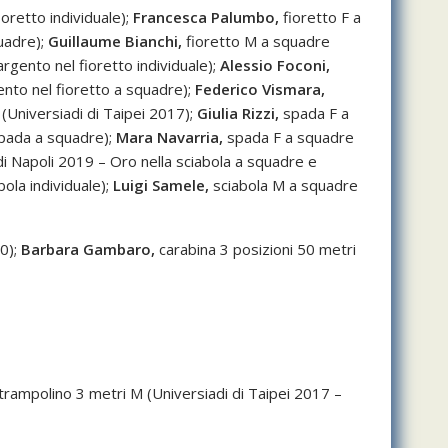
oretto individuale);
Francesca Palumbo,
fioretto F a
uadre);
Guillaume Bianchi,
fioretto M a squadre
rgento nel fioretto individuale);
Alessio Foconi,
nto nel fioretto a squadre);
Federico Vismara,
Universiadi di Taipei 2017);
Giulia Rizzi,
spada F a
spada a squadre);
Mara Navarria,
spada F a squadre
di Napoli 2019 – Oro nella sciabola a squadre e
ola individuale);
Luigi Samele,
sciabola M a squadre
0);
Barbara Gambaro,
carabina 3 posizioni 50 metri
trampolino 3 metri M (Universiadi di Taipei 2017 –