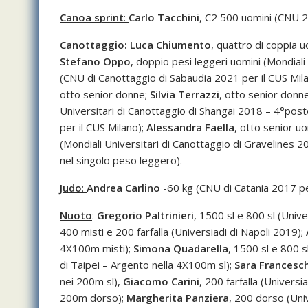
Canoa sprint
:
Carlo Tacchini
, C2 500 uomini (CNU 2
Canottaggio
: Luca Chiumento
, quattro di coppia 
Stefano Oppo
, doppio pesi leggeri uomini (Mondial
(CNU di Canottaggio di Sabaudia 2021 per il CUS Mil
otto senior donne;
Silvia Terrazzi
, otto senior donn
Universitari di Canottaggio di Shangai 2018 – 4°post
per il CUS Milano);
Alessandra Faella
, otto senior uo
(Mondiali Universitari di Canottaggio di Gravelines 
nel singolo peso leggero).
Judo
:
Andrea Carlino
-60 kg (CNU di Catania 2017 pe
Nuoto
:
Gregorio Paltrinieri
, 1500 sl e 800 sl (Univ
400 misti e 200 farfalla (Universiadi di Napoli 2019);
4X100m misti);
Simona Quadarella
, 1500 sl e 800 s
di Taipei – Argento nella 4X100m sl);
Sara Francesch
nei 200m sl),
Giacomo Carini
, 200 farfalla (Univer
200m dorso);
Margherita Panziera
, 200 dorso (Uni