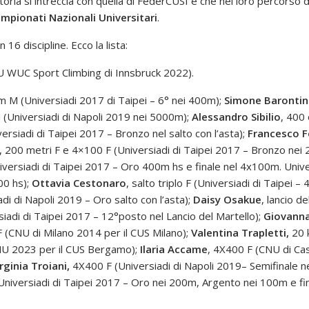
cui storia si intreccia con quella di FederCUSI e che nel loro percor
mpionati Nazionali Universitari
.
16 discipline. Ecco la lista:
U WUC Sport Climbing di Innsbruck 2022).
 M (Universiadi 2017 di Taipei – 6° nei 400m);
Simone Barontin
M (Universiadi di Napoli 2019 nei 5000m);
Alessandro Sibilio
, 400
iversiadi di Taipei 2017 – Bronzo nel salto con l’asta);
Francesco 
, 200 metri F e 4×100 F (Universiadi di Taipei 2017 – Bronzo nei
iversiadi di Taipei 2017 – Oro 400m hs e finale nel 4x100m. Univ
00 hs);
Ottavia Cestonaro
, salto triplo F (Universiadi di Taipei – 
iadi di Napoli 2019 – Oro salto con l’asta);
Daisy Osakue
, lancio d
rsiadi di Taipei 2017 – 12°posto nel Lancio del Martello);
Giovanna
F (CNU di Milano 2014 per il CUS Milano);
Valentina Trapletti,
20 k
U 2023 per il CUS Bergamo);
Ilaria Accame
, 4X400 F (CNU di Ca
rginia Troiani,
4X400 F (Universiadi di Napoli 2019– Semifinale 
Universiadi di Taipei 2017 – Oro nei 200m, Argento nei 100m e fi