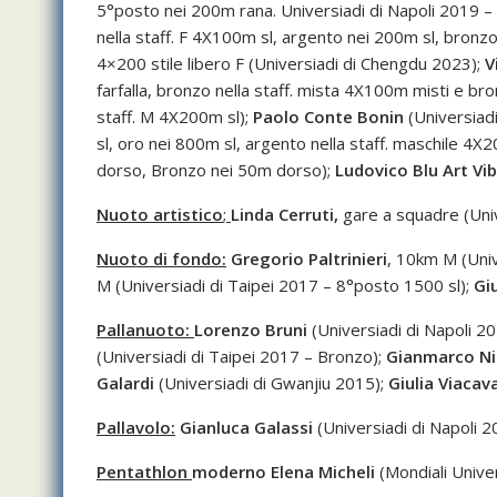
5°posto nei 200m rana. Universiadi di Napoli 2019 
nella staff. F 4X100m sl, argento nei 200m sl, bronz
4×200 stile libero F (Universiadi di Chengdu 2023);
V
farfalla, bronzo nella staff. mista 4X100m misti e bro
staff. M 4X200m sl);
Paolo Conte Bonin
(Universiad
sl, oro nei 800m sl, argento nella staff. maschile 4X
dorso, Bronzo nei 50m dorso);
Ludovico Blu Art Vib
Nuoto artistico
;
Linda Cerruti,
gare a squadre (Univ
Nuoto di fondo:
Gregorio Paltrinieri
, 10km M (Univ
M (Universiadi di Taipei 2017 – 8°posto 1500 sl);
Gi
Pallanuoto:
Lorenzo Bruni
(Universiadi di Napoli 2
(Universiadi di Taipei 2017 – Bronzo);
Gianmarco Ni
Galardi
(Universiadi di Gwanjiu 2015);
Giulia Viacav
Pallavolo:
Gianluca Galassi
(Universiadi di Napoli 
Pentathlon
moderno
Elena Micheli
(Mondiali Univer