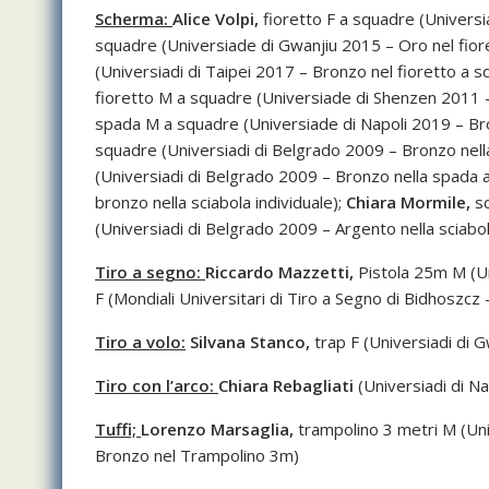
Scherma:
Alice Volpi,
fioretto F a squadre (Universi
squadre (Universiade di Gwanjiu 2015 – Oro nel fiore
(Universiadi di Taipei 2017 – Bronzo nel fioretto a s
fioretto M a squadre (Universiade di Shenzen 2011 –
spada M a squadre (Universiade di Napoli 2019 – Br
squadre (Universiadi di Belgrado 2009 – Bronzo nell
(Universiadi di Belgrado 2009 – Bronzo nella spada 
bronzo nella sciabola individuale);
Chiara Mormile,
sc
(Universiadi di Belgrado 2009 – Argento nella sciabol
Tiro a segno:
Riccardo Mazzetti,
Pistola 25m M (Un
F (Mondiali Universitari di Tiro a Segno di Bidhoszcz
Tiro a volo:
Silvana Stanco,
trap F (Universiadi di G
Tiro con l’arco:
Chiara Rebagliati
(Universiadi di N
Tuffi;
Lorenzo Marsaglia,
trampolino 3 metri M (Uni
Bronzo nel Trampolino 3m)