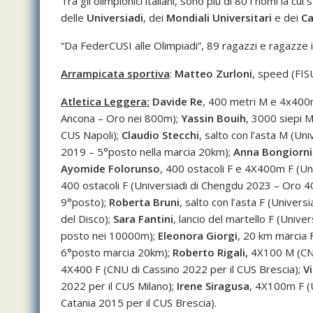
Tra gli olimpionici italiani, sono più di 80 i nomi la 
delle
Universiadi
, dei
Mondiali Universitari
e dei
Ca
“Da FederCUSI alle Olimpiadi”, 89 ragazzi e ragazze in 
Arrampicata sportiva
:
Matteo Zurloni
, speed (FIS
Atletica Leggera:
Davide Re
, 400 metri M e 4x400m
Ancona – Oro nei 800m);
Yassin Bouih
, 3000 siepi 
CUS Napoli);
Claudio Stecchi
, salto con l’asta M (Un
2019 – 5°posto nella marcia 20km);
Anna Bongiorni
Ayomide Folorunso
, 400 ostacoli F e 4X400m F (Un
400 ostacoli F (Universiadi di Chengdu 2023 – Oro 4
9°posto);
Roberta Bruni
, salto con l’asta F (Univers
del Disco);
Sara Fantini
, lancio del martello F (Unive
posto nei 10000m);
Eleonora Giorgi
, 20 km marcia 
6°posto marcia 20km);
Roberto Rigali,
4X100 M (CN
4X400 F (CNU di Cassino 2022 per il CUS Brescia);
Vi
2022 per il CUS Milano);
Irene Siragusa
, 4X100m F (
Catania 2015 per il CUS Brescia).