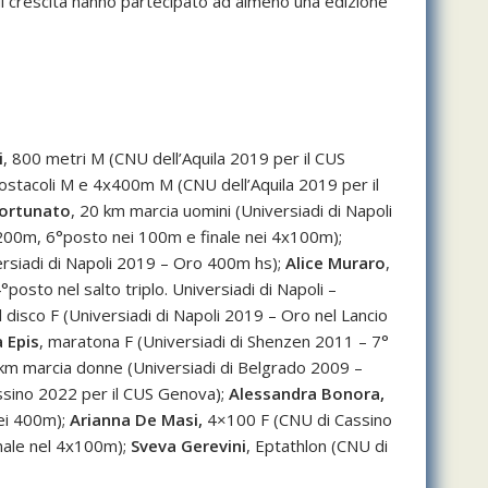
so di crescita hanno partecipato ad almeno una edizione
i
, 800 metri M (CNU dell’Aquila 2019 per il CUS
 ostacoli M e 4x400m M (CNU dell’Aquila 2019 per il
Fortunato
, 20 km marcia uomini (Universiadi di Napoli
 200m, 6°posto nei 100m e finale nei 4x100m);
ersiadi di Napoli 2019 – Oro 400m hs);
Alice Muraro
,
4°posto nel salto triplo. Universiadi di Napoli –
el disco F (Universiadi di Napoli 2019 – Oro nel Lancio
 Epis
, maratona F (Universiadi di Shenzen 2011 – 7°
m marcia donne (Universiadi di Belgrado 2009 –
ssino 2022 per il CUS Genova);
Alessandra Bonora,
nei 400m);
Arianna De Masi,
4×100 F (CNU di Cassino
nale nel 4x100m);
Sveva Gerevini
, Eptathlon (CNU di