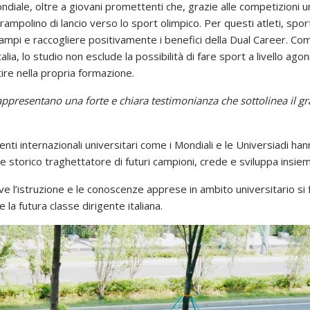
ndiale, oltre a giovani promettenti che, grazie alle competizioni 
mpolino di lancio verso lo sport olimpico. Per questi atleti, sport
campi e raccogliere positivamente i benefici della Dual Career. Co
Italia, lo studio non esclude la possibilità di fare sport a livello a
tire nella propria formazione.
ppresentano una forte e chiara testimonianza che sottolinea il gr
nti internazionali universitari come i Mondiali e le Universiadi han
ale storico traghettatore di futuri campioni, crede e sviluppa insie
e l’istruzione e le conoscenze apprese in ambito universitario si f
la futura classe dirigente italiana.