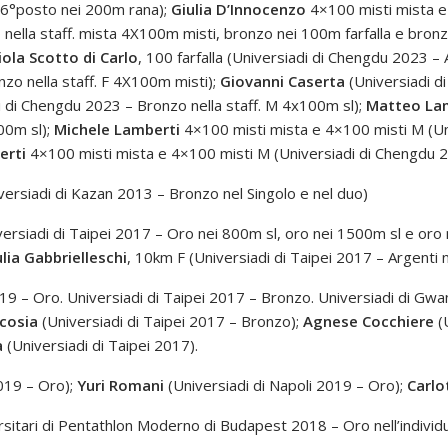
– 6°posto nei 200m rana);
Giulia D’Innocenzo
4×100 misti mista e
o nella staff. mista 4X100m misti, bronzo nei 100m farfalla e bron
iola Scotto di Carlo
, 100 farfalla (Universiadi di Chengdu 2023 –
nzo nella staff. F 4X100m misti);
Giovanni Caserta
(Universiadi d
i di Chengdu 2023 – Bronzo nella staff. M 4x100m sl);
Matteo La
200m sl);
Michele Lamberti
4×100 misti mista e 4×100 misti M (U
erti
4×100 misti mista e 4×100 misti M (Universiadi di Chengdu 2
ersiadi di Kazan 2013 – Bronzo nel Singolo e nel duo)
ersiadi di Taipei 2017 – Oro nei 800m sl, oro nei 1500m sl e oro 
ulia Gabbrielleschi
, 10km F (Universiadi di Taipei 2017 – Argenti 
019 – Oro. Universiadi di Taipei 2017 – Bronzo. Universiadi di Gw
cosia
(Universiadi di Taipei 2017 – Bronzo);
Agnese Cocchiere
(
a
(Universiadi di Taipei 2017).
2019 – Oro);
Yuri Romani
(Universiadi di Napoli 2019 – Oro);
Carlo
sitari di Pentathlon Moderno di Budapest 2018 – Oro nell’individu