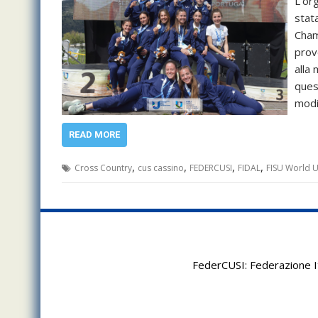
L’or
stat
Cham
prov
alla 
ques
modi
READ MORE
,
,
,
,
Cross Country
cus cassino
FEDERCUSI
FIDAL
FISU World 
FederCUSI: Federazione It