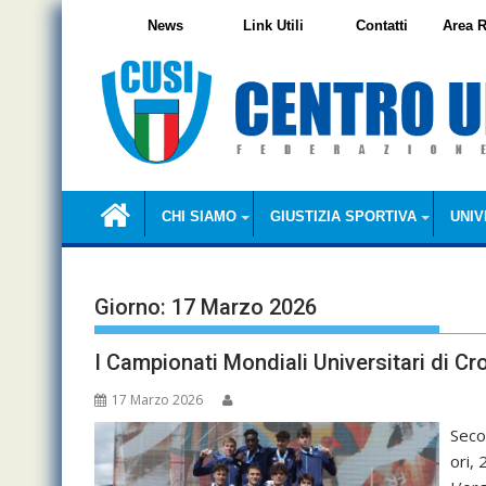
Skip
News
Link Utili
Contatti
Area R
to
content
CHI SIAMO
GIUSTIZIA SPORTIVA
UNIV
Giorno:
17 Marzo 2026
I Campionati Mondiali Universitari di 
17 Marzo 2026
Seco
ori, 