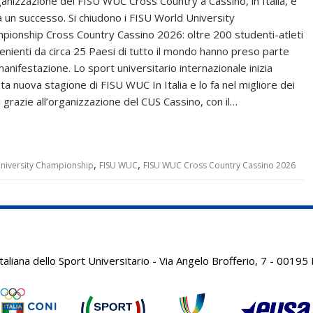
ganizzazione dei FISU WUC Cross Country a Cassino, in Italia, è
a un successo. Si chiudono i FISU World University
pionship Cross Country Cassino 2026: oltre 200 studenti-atleti
enienti da circa 25 Paesi di tutto il mondo hanno preso parte
manifestazione. Lo sport universitario internazionale inizia
ta nuova stagione di FISU WUC In Italia e lo fa nel migliore dei
 grazie all’organizzazione del CUS Cassino, con il…
,
,
University Championship
FISU WUC
FISU WUC Cross Country Cassino 2026
aliana dello Sport Universitario - Via Angelo Brofferio, 7 - 001