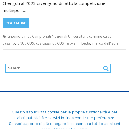
Chengdu al 2023 divengono di fatto la competizione
multisport…
READ MORE
,
,
,
antonio dima
Campionati Nazionali Universitari
carmine calce
,
,
,
,
,
,
cassino
CNU
CUS
cus cassino
CUSI
giovanni betta
marco dell'isola
FederCUSI: Federazione Italiana dello Sport Universitario - Via
Questo sito utilizza cookie per le proprie funzionalità e per
Angelo Brofferio, 7 - 00195 Roma - C.F. 80109270589
inviarti pubblicità e servizi in linea con le tue preferenze.
Se vuoi saperne di più o negare il consenso a tutti o ad alcuni