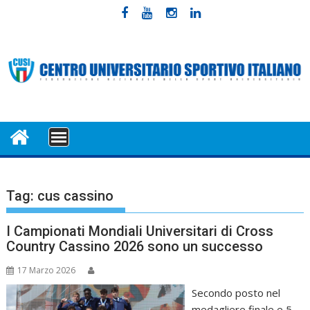
Skip
to
content
MENU
Tag:
cus cassino
I Campionati Mondiali Universitari di Cross
Country Cassino 2026 sono un successo
17 Marzo 2026
Secondo posto nel
medagliere finale e 5