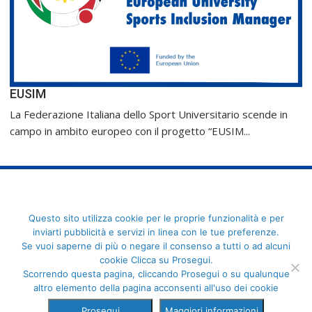
EUSIM
La Federazione Italiana dello Sport Universitario scende in
campo in ambito europeo con il progetto “EUSIM...
FederCUSI: Federazione Italiana dello Sport Universitario - Via
Questo sito utilizza cookie per le proprie funzionalità e per
Angelo Brofferio, 7 - 00195 Roma - C.F. 80109270589
inviarti pubblicità e servizi in linea con le tue preferenze.
Se vuoi saperne di più o negare il consenso a tutti o ad alcuni
cookie Clicca su Prosegui.
Scorrendo questa pagina, cliccando Prosegui o su qualunque
altro elemento della pagina acconsenti all'uso dei cookie
Prosegui
Maggiori informazioni