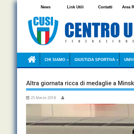
Skip
News
Link Utili
Contatti
Area R
to
content
CHI SIAMO
GIUSTIZIA SPORTIVA
UNIV
Altra giornata ricca di medaglie a Minsk
25 Marzo 2018