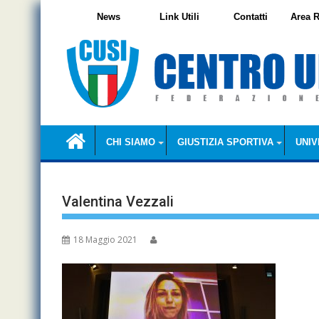
Skip
News
Link Utili
Contatti
Area R
to
content
CHI SIAMO
GIUSTIZIA SPORTIVA
UNIV
Valentina Vezzali
18 Maggio 2021