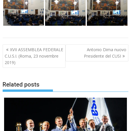
Navigazione
XVII ASSEMBLEA FEDERALE
Antonio Dima nuovo
articoli
C.U.S.I. (Roma, 23 novembre
Presidente del CUSI
2019)
Related posts